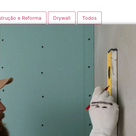
trução e Reforma
Drywall
Todos